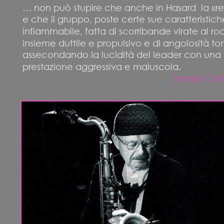
… non può stupire che anche in Hasard  la «reg
e che il gruppo, poste certe sue caratteristic
infiammabile, fatta di scorribande virate al r
insieme duttile e propulsivo e di angolosità t
assecondando la lucidità del leader con una 
prestazione aggressiva e maiuscola.
Sandro Ceri